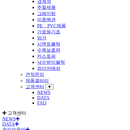
경계석
주철제품
그레이팅
이중벽관
PEㆍPVC제품
가로등기초
암거
시멘트블럭
수목보호판
카스토퍼
낙수받이블럭
와이어매쉬
견적문의
제품갤러리
고객센터
▼
NEWS
DATA
FAQ
고객센터
NEWS
DATA
온라인문의