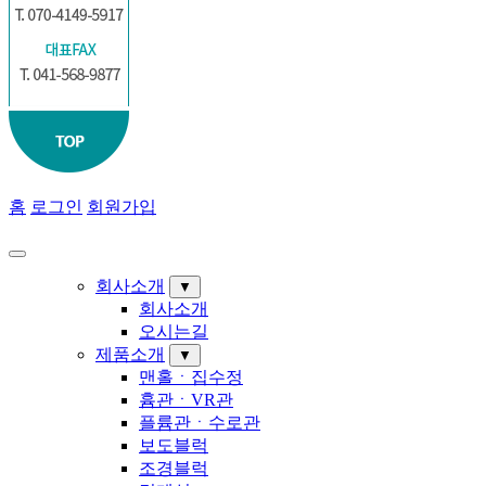
홈
로그인
회원가입
Toggle
navigation
회사소개
▼
회사소개
오시는길
제품소개
▼
맨홀ㆍ집수정
흄관ㆍVR관
플륨관ㆍ수로관
보도블럭
조경블럭